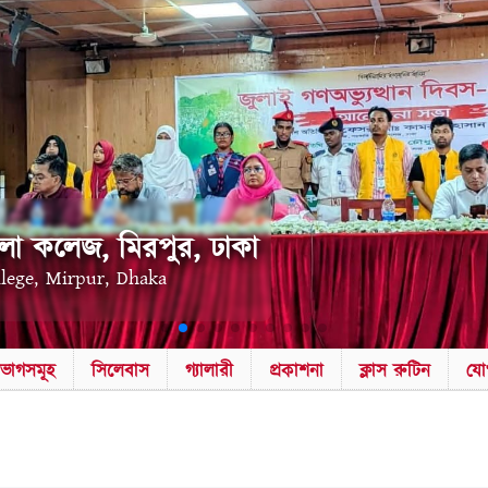
লা কলেজ, মিরপুর, ঢাকা
llege, Mirpur, Dhaka
িভাগসমূহ
সিলেবাস
গ্যালারী
প্রকাশনা
ক্লাস রুটিন
যো