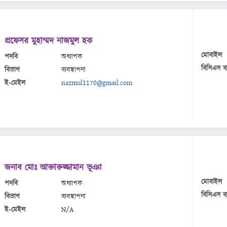
প্রফেসর মুহাম্মদ নাজমুল হক
মোবাইল
পদবি
অধ্যাপক
বিসিএস ব্
বিভাগ
ব্যবস্থাপনা
ই-মেইল
nazmul1170@gmail.com
জনাব মোঃ আক্তারুজ্জামান ভূঞা
মোবাইল
পদবি
অধ্যাপক
বিসিএস ব্
বিভাগ
ব্যবস্থাপনা
ই-মেইল
N/A