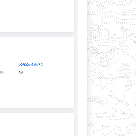
০১৭১১০৫৪০৭৫
যাচ
২৪