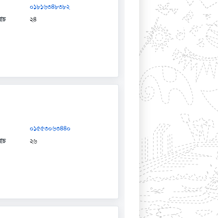
০১৮১৬৩৪৮৩৮২
যাচ
২৪
০১৫৫৩০৬৩৪৪০
যাচ
২৬