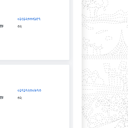
০১৬১২৩৩৩১৫৭
যাচ
৩২
০১৭১৭২৩০৯৭৩
যাচ
৩২