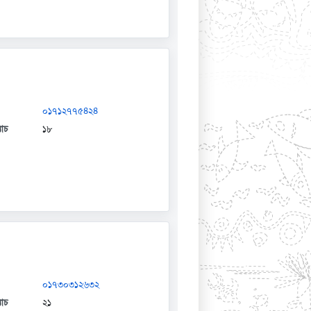
০১৭১২৭৭৫৪২৪
যাচ
১৮
০১৭৩০৩১২৬৩২
যাচ
২১