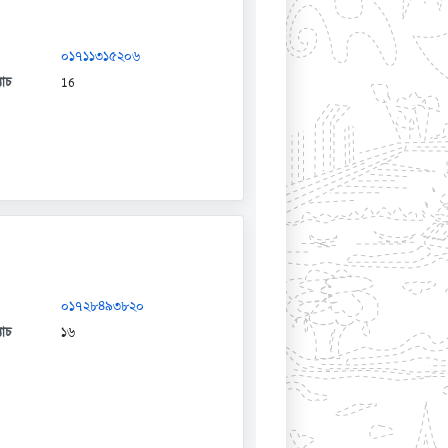
০১৭১১৩১৫২০৬
যাচ
16
০১৭২৮৪৯৩৮২০
যাচ
১৬