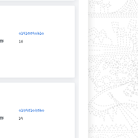
০১৭১৩৩৭০৯১০
যাচ
16
০১৬৭৫১০২৩৯০
যাচ
১৭