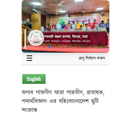
সরকারি বাঙলা কলেজ, মিরপুর, ঢাকা
Govt. Bangla College, Mirpur, Dhaka
☰
মেনু নির্বাচন করুন
English
জনাব নাজনীন আরা পারভীন, প্রভাষক,
পদার্থবিজ্ঞান এর বহিঃবাংলাদেশ ছুটি
সংক্রান্ত